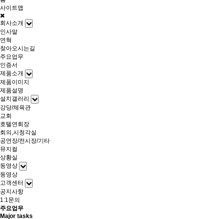
사이트맵
회사소개
인사말
연혁
찾아오시는길
주요업무
인증서
제품소개
제품이미지
제품설명
설치갤러리
강당/체육관
교회
호텔연회장
회의,시청각실
공연장/전시장/기타
뮤지컬
상황실
동영상
동영상
고객센터
공지사항
1:1문의
주요업무
Major tasks