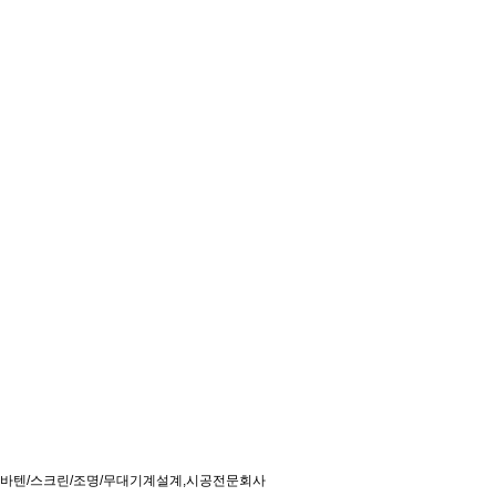
시청각 기자재
전동 수동식스크린/실물화상기 실물투영기 OHP.SLIDE PROJECTOR/전자칠판 LC
D.DLP PROJECTOR/화상입력기 PDP/PROJECTOR/ LAMP 디지털 강연대/영사대 /
프로젝트렌즈 각종기자재 부속품 및 프로젝트대여, 전동/수동스크린
바텐/스크린/조명/무대기계설계,시공전문회사