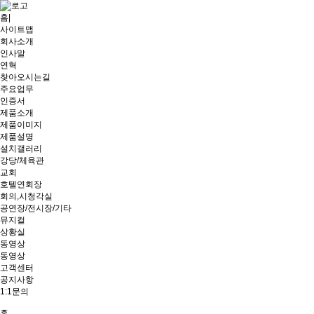
홈
|
사이트맵
회사소개
인사말
연혁
찾아오시는길
주요업무
인증서
제품소개
제품이미지
제품설명
설치갤러리
강당/체육관
교회
호텔연회장
회의,시청각실
공연장/전시장/기타
뮤지컬
상황실
동영상
동영상
고객센터
공지사항
1:1문의
홈