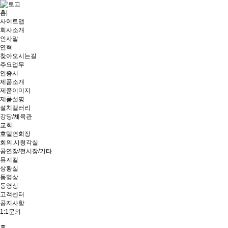
홈
|
사이트맵
회사소개
인사말
연혁
찾아오시는길
주요업무
인증서
제품소개
제품이미지
제품설명
설치갤러리
강당/체육관
교회
호텔연회장
회의,시청각실
공연장/전시장/기타
뮤지컬
상황실
동영상
동영상
고객센터
공지사항
1:1문의
홈