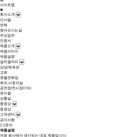
사이트맵
회사소개
인사말
연혁
찾아오시는길
주요업무
인증서
제품소개
제품이미지
제품설명
설치갤러리
강당/체육관
교회
호텔연회장
회의,시청각실
공연장/전시장/기타
뮤지컬
상황실
동영상
동영상
고객센터
공지사항
1:1문의
제품설명
저희 회사에서 생산되는 대표 제품입니다.