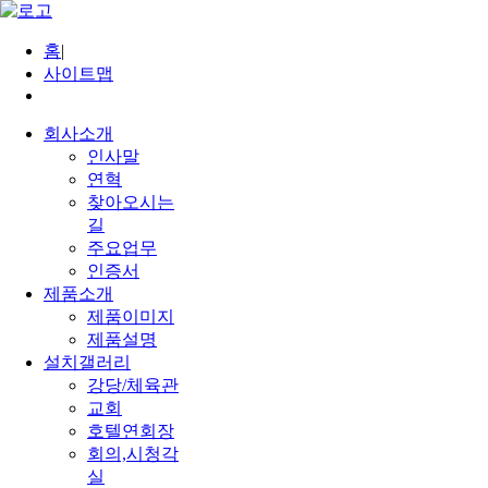
홈
|
사이트맵
회사소개
인사말
연혁
찾아오시는
길
주요업무
인증서
제품소개
제품이미지
제품설명
설치갤러리
강당/체육관
교회
호텔연회장
회의,시청각
실