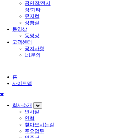
공연장/전시
장/기타
뮤지컬
상황실
동영상
동영상
고객센터
공지사항
1:1문의
홈
사이트맵
회사소개
인사말
연혁
찾아오시는길
주요업무
인증서